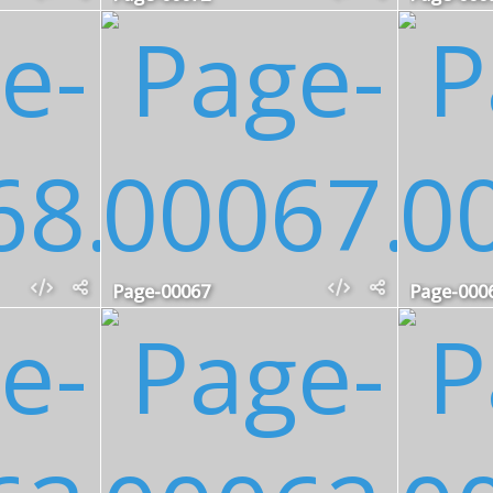
Page-00067
Page-000