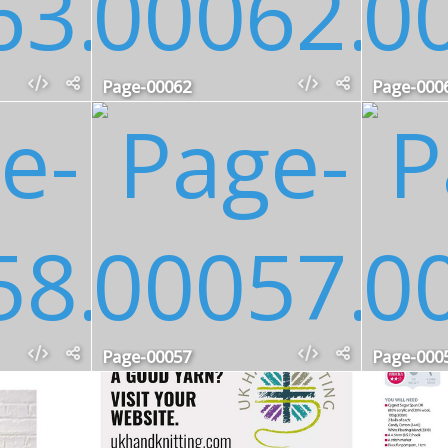
Page-00062
Page-000
Page-00057
Page-000