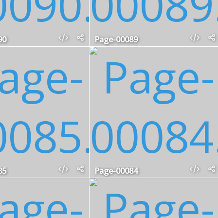
90
Page-00089
85
Page-00084