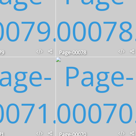
79
Page-00078
71
Page-00070