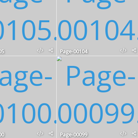
05
Page-00104
00
Page-00099