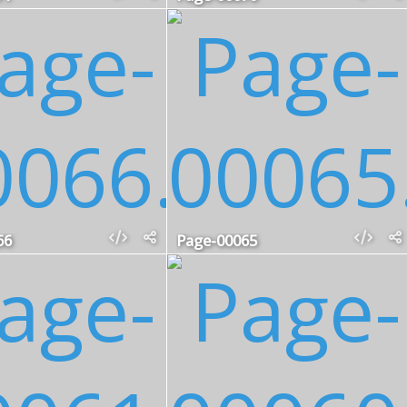
66
Page-00065