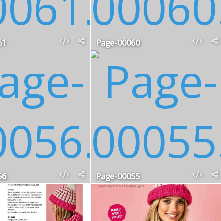
61
Page-00060
56
Page-00055