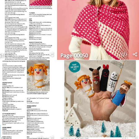
51
Page-00050