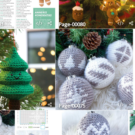
81
Page-00080
76
Page-00075