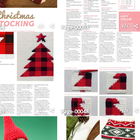
54
Page-00053
49
Page-00048