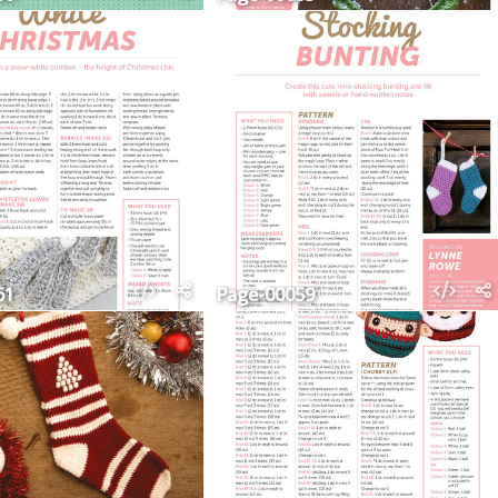
61
Page-00059