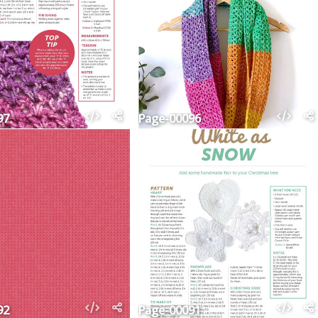
97
Page-00096
92
Page-00091