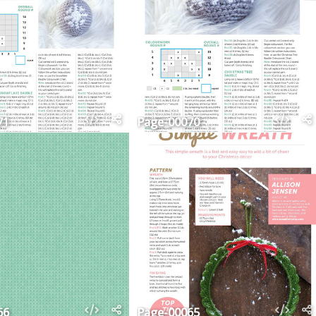
71
Page-00070
66
Page-00065