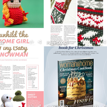
44
Page-00043