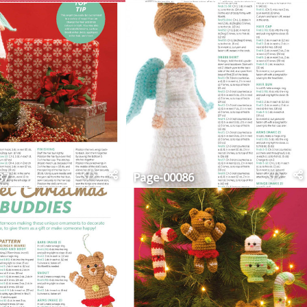
87
Page-00086