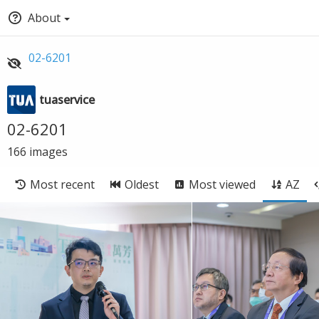
About
02-6201
tuaservice
02-6201
166
images
Most recent
Oldest
Most viewed
AZ