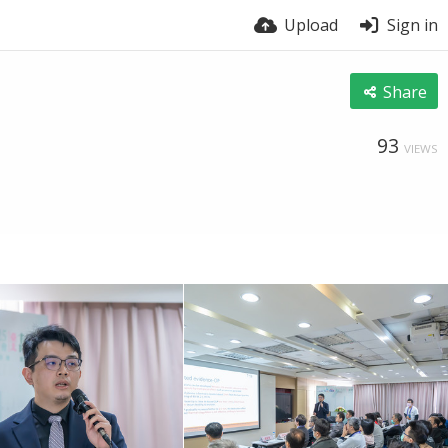
Upload
Sign in
Share
93
VIEWS