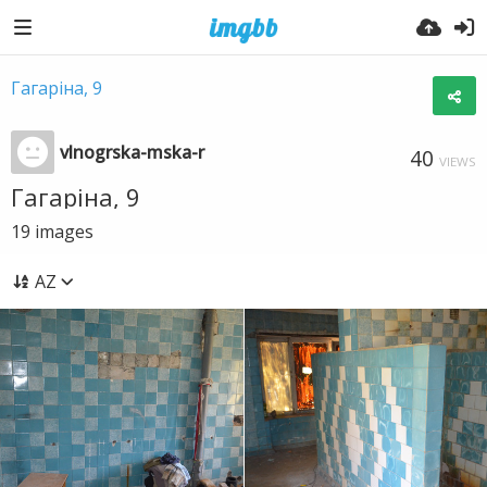
Гагаріна, 9
vlnogrska-mska-r
40
VIEWS
Гагаріна, 9
19
images
AZ