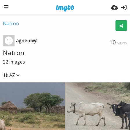
Natron
agne-dvyl
10
VIEWS
Natron
22
images
AZ