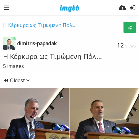
Η Κέρκυρα ως Τιμώμενη Πόλ...
dimitris-papadak
12
VIEWS
Η Κέρκυρα ως Τιμώμενη Πόλ...
5
images
Oldest