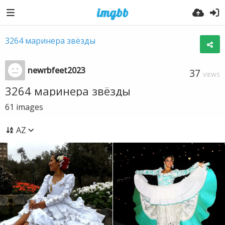
3264 маринера звёзды
newrbfeet2023
37
VIEWS
3264 маринера звёзды
61
images
AZ