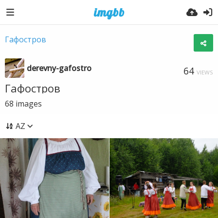
Гафостров
derevny-gafostro
64
VIEWS
Гафостров
68
images
AZ