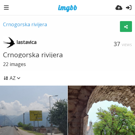
Crnogorska rivijera
lastavica
37
VIEWS
Crnogorska rivijera
22
images
AZ