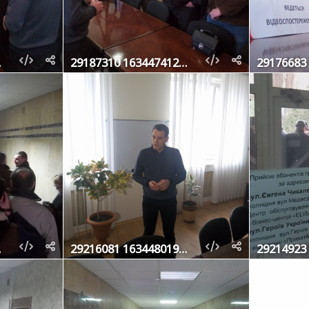
281152 o
29187310 1634474129961563 3865185109988605952 o
681280 o
29216081 1634480193294290 104476479634538496 o