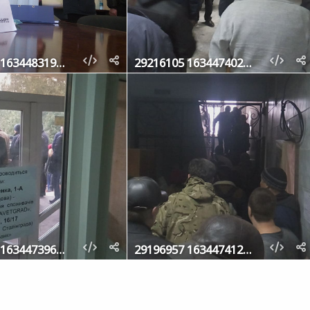
29176683 1634483193293990 7123178684613132288 o
29216105 1634474023294907 3048639181942161408 o
29214923 1634473969961579 759470674585583616 o
29196957 1634474123294897 4734384936197292032 o