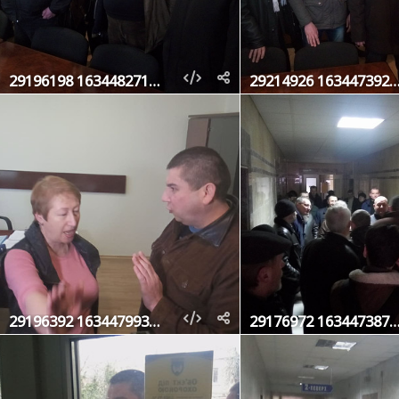
29196198 1634482716627371 2572091266003107840 o
29214926 1634473929961583 7130457941215
29196392 1634479936627649 2932493357768769536 o
29176972 1634473876628255 5952712165587