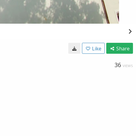
Like
Share
36
VIEWS