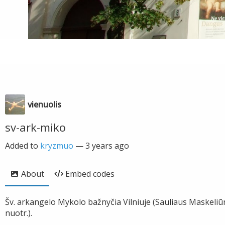
vienuolis
sv-ark-miko
Added to
kryzmuo
—
3 years ago
About
Embed codes
Šv. arkangelo Mykolo bažnyčia Vilniuje (Sauliaus Maskeli
nuotr.).