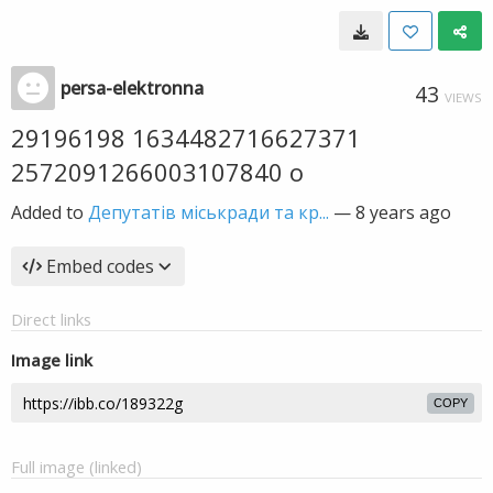
persa-elektronna
43
VIEWS
29196198 1634482716627371
2572091266003107840 o
Added to
Депутатів міськради та кр...
—
8 years ago
Embed codes
Direct links
Image link
COPY
Full image (linked)