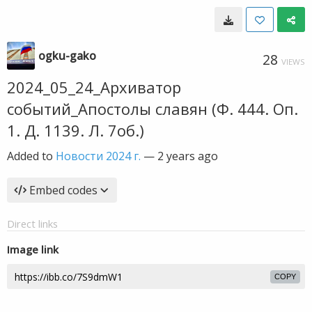
ogku-gako
28
VIEWS
2024_05_24_Архиватор
событий_Апостолы славян (Ф. 444. Оп.
1. Д. 1139. Л. 7об.)
Added to
Новости 2024 г.
—
2 years ago
Embed codes
Direct links
Image link
COPY