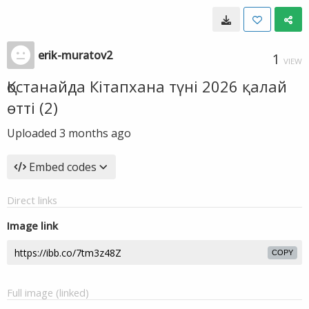
erik-muratov2
1
VIEW
Қостанайда Кітапхана түні 2026 қалай
өтті (2)
Uploaded
3 months ago
Embed codes
Direct links
Image link
COPY
Full image (linked)