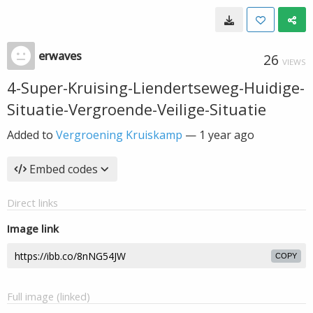
erwaves
26
VIEWS
4-Super-Kruising-Liendertseweg-Huidige-
Situatie-Vergroende-Veilige-Situatie
Added to
Vergroening Kruiskamp
—
1 year ago
Embed codes
Direct links
Image link
COPY
Full image (linked)