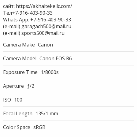
сайт: https://akhaltekellc.com/
Тел+7-916-403-90-33
Whats App: +7-916-403-90-33
(e-mail) garagach500@mail.ru
(е-mail) sports500@mail.ru
Camera Make
Canon
Camera Model
Canon EOS R6
Exposure Time
1/8000s
Aperture
ƒ/2
ISO
100
Focal Length
135/1 mm
Color Space
sRGB