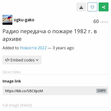
ogku-gako
60
VIEWS
Радио передача о пожаре 1982 г. в
архиве
Added to
Новости 2022
—
3 years ago
Embed codes
Direct links
Image link
COPY
Full image (linked)