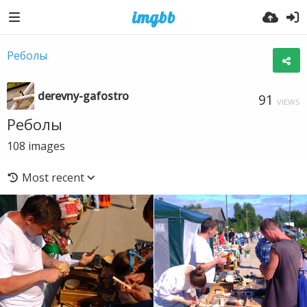
Реболы
derevny-gafostro
91
VIEWS
Реболы
108
images
Most recent