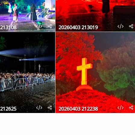
 213108
20260403 213019
 212625
20260403 212238