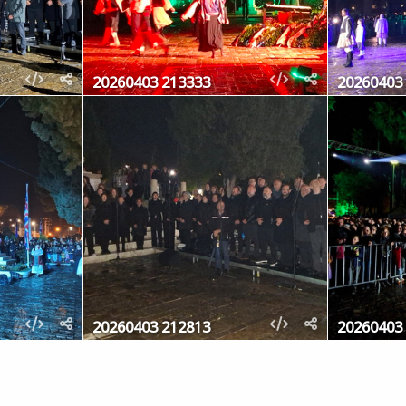
20260403 213333
20260403
20260403 212813
20260403