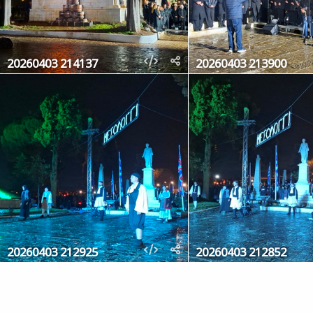
20260403 214137
20260403 213900
20260403 212925
20260403 212852