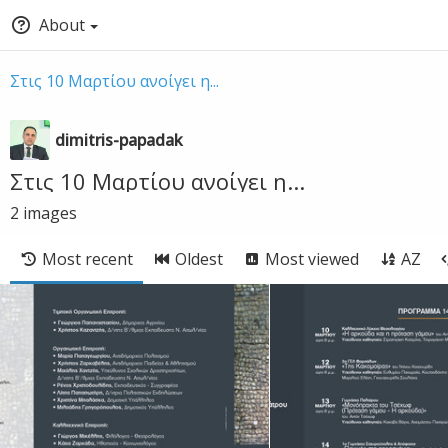
About
Στις 10 Μαρτίου ανοίγει η...
dimitris-papadak
Στις 10 Μαρτίου ανοίγει η...
2
images
Most recent
Oldest
Most viewed
AZ