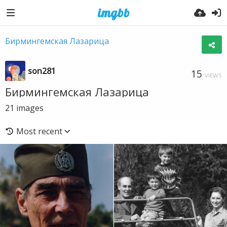
Бирмингемская Лазарица
son281
15
VIEWS
Бирмингемская Лазарица
21
images
Most recent