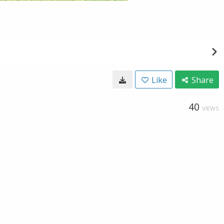
Like
Share
40
VIEWS