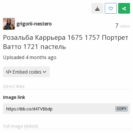
grigorii-nestero
7
VIEWS
Розальба Каррьера 1675 1757 Портрет
Ватто 1721 пастель
Uploaded
4 months ago
Embed codes
Direct links
Image link
COPY
Full image (linked)