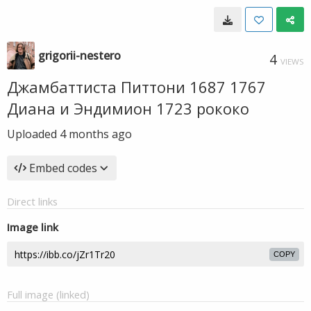
grigorii-nestero
4
VIEWS
Джамбаттиста Питтони 1687 1767
Диана и Эндимион 1723 рококо
Uploaded
4 months ago
Embed codes
Direct links
Image link
COPY
Full image (linked)