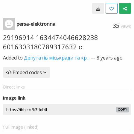
persa-elektronna
35
VIEWS
29196914 1634474046628238
6016303180789317632 o
Added to
Депутатів міськради та кр...
—
8 years ago
Embed codes
Direct links
Image link
COPY
Full image (linked)