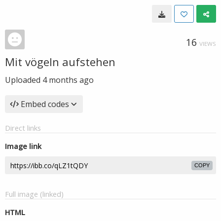
16
VIEWS
Mit vögeln aufstehen
Uploaded
4 months ago
Embed codes
Direct links
Image link
COPY
Full image (linked)
HTML