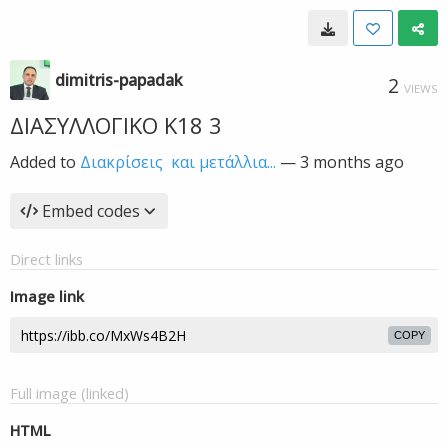
dimitris-papadak
2
VIEWS
ΔΙΑΣΥΛΛΟΓΙΚΟ Κ18 3
Added to
Διακρίσεις και μετάλλια...
—
3 months ago
Embed codes
Direct links
Image link
COPY
Full image (linked)
HTML