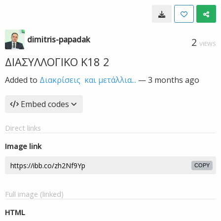
dimitris-papadak
2
VIEWS
ΔΙΑΣΥΛΛΟΓΙΚΟ Κ18 2
Added to
Διακρίσεις και μετάλλια...
—
3 months ago
Embed codes
Direct links
Image link
COPY
Full image (linked)
HTML