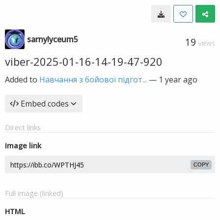
sarnylyceum5
19
VIEWS
viber-2025-01-16-14-19-47-920
Added to
Навчання з бойової підгот...
—
1 year ago
Embed codes
Direct links
Image link
COPY
Full image (linked)
HTML