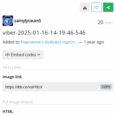
sarnylyceum5
20
VIEWS
viber-2025-01-16-14-19-46-546
Added to
Навчання з бойової підгот...
—
1 year ago
Embed codes
Direct links
Image link
COPY
Full image (linked)
HTML