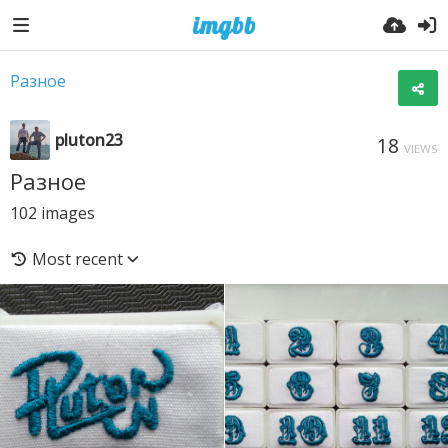
Разное
pluton23
18
VIEWS
Разное
102
images
Most recent