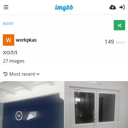
холл
workpkas
149
VIEWS
холл
27
images
Most recent