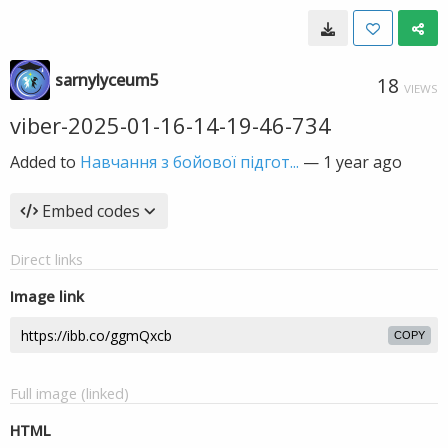
sarnylyceum5
18
VIEWS
viber-2025-01-16-14-19-46-734
Added to
Навчання з бойової підгот...
—
1 year ago
Embed codes
Direct links
Image link
COPY
Full image (linked)
HTML