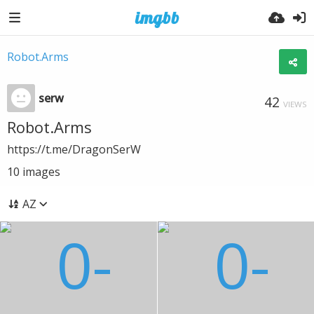
Robot.Arms
serw
42
VIEWS
Robot.Arms
https://t.me/DragonSerW
10
images
AZ