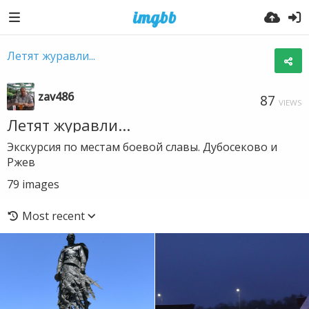
Летят журавли...
zav486
87
VIEWS
Летят журавли...
Экскурсия по местам боевой славы. Дубосеково и
Ржев
79
images
Most recent